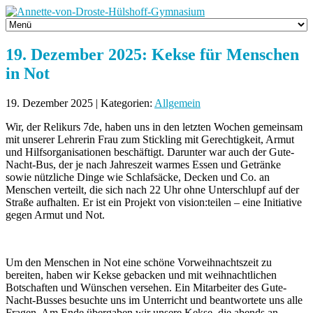
19. Dezember 2025: Kekse für Menschen
in Not
19. Dezember 2025 | Kategorien:
Allgemein
Wir, der Relikurs 7de, haben uns in den letzten Wochen gemeinsam
mit unserer Lehrerin Frau zum Stickling mit Gerechtigkeit, Armut
und Hilfsorganisationen beschäftigt. Darunter war auch der Gute-
Nacht-Bus, der je nach Jahreszeit warmes Essen und Getränke
sowie nützliche Dinge wie Schlafsäcke, Decken und Co. an
Menschen verteilt, die sich nach 22 Uhr ohne Unterschlupf auf der
Straße aufhalten. Er ist ein Projekt von vision:teilen – eine Initiative
gegen Armut und Not.
Um den Menschen in Not eine schöne Vorweihnachtszeit zu
bereiten, haben wir Kekse gebacken und mit weihnachtlichen
Botschaften und Wünschen versehen. Ein Mitarbeiter des Gute-
Nacht-Busses besuchte uns im Unterricht und beantwortete uns alle
Fragen. Am Ende übergaben wir unsere Kekse, die abends an