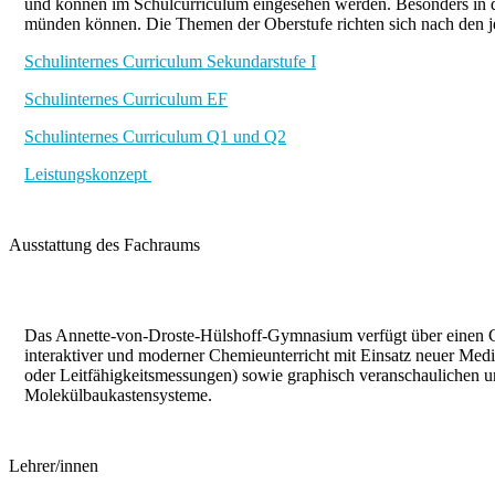
und können im Schulcurriculum eingesehen werden. Besonders in de
münden können. Die Themen der Oberstufe richten sich nach den j
Schulinternes Curriculum Sekundarstufe I
Schulinternes Curriculum EF
Schulinternes Curriculum Q1 und Q2
Leistungskonzept
Ausstattung des Fachraums
Das Annette-von-Droste-Hülshoff-Gymnasium verfügt über einen Ch
interaktiver und moderner Chemieunterricht mit Einsatz neuer Me
oder Leitfähigkeitsmessungen) sowie graphisch veranschaulichen u
Molekülbaukastensysteme.
Lehrer/innen