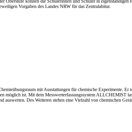
r Oberstufe können die Schülerinnen und Schüler in eigenständigen Pr
eweiligen Vorgaben des Landes NRW für das Zentralabitur.
emieübungsraum mit Ausstattungen für chemische Experimente. Er ist m
dien möglich ist. Mit dem Messwerterfassungssystem ALLCHEMIST lasse
nd auswerten. Des Weiteren stehen eine Vielzahl von chemischen Gerät