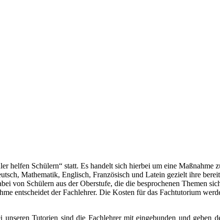
ler helfen Schülern“ statt. Es handelt sich hierbei um eine Maßnahme z
eutsch, Mathematik, Englisch, Französisch und Latein gezielt ihre bere
 dabei von Schülern aus der Oberstufe, die die besprochenen Themen si
ahme entscheidet der Fachlehrer. Die Kosten für das Fachtutorium wer
ei unseren Tutorien sind die Fachlehrer mit eingebunden und geben d