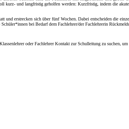
soll kurz- und langfristig geholfen werden: Kurzfristig, indem die ak
statt und erstrecken sich über fünf Wochen. Dabei entscheiden die e
ie Schüler*innen bei Bedarf dem Fachlehrer/der Fachlehrerin Rückmeld
ie Klassenlehrer oder Fachlehrer Kontakt zur Schulleitung zu suchen, 