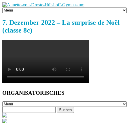
7. Dezember 2022 – La surprise de Noël
(classe 8c)
ORGANISATORISCHES