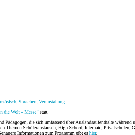
nzösisch
,
Sprachen
,
Veranstaltung
in die Welt – Messe“
statt.
n und Pädagogen, die sich umfassend über Auslandsaufenthalte während 
en Themen Schüleraustausch, High School, Internate, Privatschulen, Ga
. Genauere Informationen zum Programm gibt es
hier
.