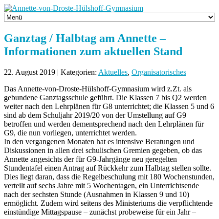
Ganztag / Halbtag am Annette –
Informationen zum aktuellen Stand
22. August 2019 | Kategorien:
Aktuelles
,
Organisatorisches
Das Annette-von-Droste-Hülshoff-Gymnasium wird z.Zt. als
gebundene Ganztagsschule geführt. Die Klassen 7 bis Q2 werden
weiter nach den Lehrplänen für G8 unterrichtet; die Klassen 5 und 6
sind ab dem Schuljahr 2019/20 von der Umstellung auf G9
betroffen und werden dementsprechend nach den Lehrplänen für
G9, die nun vorliegen, unterrichtet werden.
In den vergangenen Monaten hat es intensive Beratungen und
Diskussionen in allen drei schulischen Gremien gegeben, ob das
Annette angesichts der für G9-Jahrgänge neu geregelten
Stundentafel einen Antrag auf Rückkehr zum Halbtag stellen sollte.
Dies liegt daran, dass die Regelbeschulung mit 180 Wochenstunden,
verteilt auf sechs Jahre mit 5 Wochentagen, ein Unterrichtsende
nach der sechsten Stunde (Ausnahmen in Klassen 9 und 10)
ermöglicht. Zudem wird seitens des Ministeriums die verpflichtende
einstündige Mittagspause – zunächst probeweise für ein Jahr –