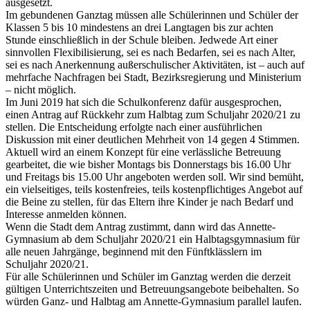
ausgesetzt.
Im gebundenen Ganztag müssen alle Schülerinnen und Schüler der
Klassen 5 bis 10 mindestens an drei Langtagen bis zur achten
Stunde einschließlich in der Schule bleiben. Jedwede Art einer
sinnvollen Flexibilisierung, sei es nach Bedarfen, sei es nach Alter,
sei es nach Anerkennung außerschulischer Aktivitäten, ist – auch auf
mehrfache Nachfragen bei Stadt, Bezirksregierung und Ministerium
– nicht möglich.
Im Juni 2019 hat sich die Schulkonferenz dafür ausgesprochen,
einen Antrag auf Rückkehr zum Halbtag zum Schuljahr 2020/21 zu
stellen. Die Entscheidung erfolgte nach einer ausführlichen
Diskussion mit einer deutlichen Mehrheit von 14 gegen 4 Stimmen.
Aktuell wird an einem Konzept für eine verlässliche Betreuung
gearbeitet, die wie bisher Montags bis Donnerstags bis 16.00 Uhr
und Freitags bis 15.00 Uhr angeboten werden soll. Wir sind bemüht,
ein vielseitiges, teils kostenfreies, teils kostenpflichtiges Angebot auf
die Beine zu stellen, für das Eltern ihre Kinder je nach Bedarf und
Interesse anmelden können.
Wenn die Stadt dem Antrag zustimmt, dann wird das Annette-
Gymnasium ab dem Schuljahr 2020/21 ein Halbtagsgymnasium für
alle neuen Jahrgänge, beginnend mit den Fünftklässlern im
Schuljahr 2020/21.
Für alle Schülerinnen und Schüler im Ganztag werden die derzeit
gültigen Unterrichtszeiten und Betreuungsangebote beibehalten. So
würden Ganz- und Halbtag am Annette-Gymnasium parallel laufen.