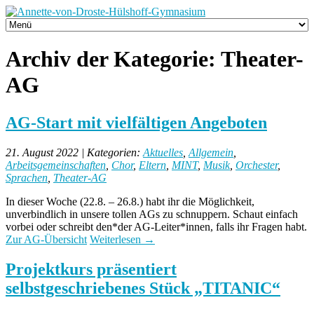
Archiv der Kategorie:
Theater-
AG
AG-Start mit vielfältigen Angeboten
21. August 2022 | Kategorien:
Aktuelles
,
Allgemein
,
Arbeitsgemeinschaften
,
Chor
,
Eltern
,
MINT
,
Musik
,
Orchester
,
Sprachen
,
Theater-AG
In dieser Woche (22.8. – 26.8.) habt ihr die Möglichkeit,
unverbindlich in unsere tollen AGs zu schnuppern. Schaut einfach
vorbei oder schreibt den*der AG-Leiter*innen, falls ihr Fragen habt.
Zur AG-Übersicht
Weiterlesen
→
Projektkurs präsentiert
selbstgeschriebenes Stück „TITANIC“