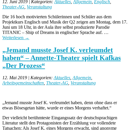
12. Juni 2019 | Kategorien:
Aktuelles
,
Allgemein
,
Englisch
,
Theater-AG
,
Veranstaltung
Die 16 hoch motivierten Schülerinnen und Schüler aus dem
Projektkurs Englisch und Musik der Q2 zeigen am Montag, dem 17.
Juni um 18 Uhr, in der Aula ihre selbst produzierte Parodie
TITANIC – Ship of Dreams in englischer Sprache auf. …
Weiterlesen
→
„Jemand musste Josef K. verleumdet
haben“ – Annette-Theater spielt Kafkas
„Der Prozess“
12. Mai 2019 | Kategorien:
Aktuelles
,
Allgemein
,
Arbeitsgemeinschaften
,
Theater-AG
,
Veranstaltung
„Jemand musste Josef K. verleumdet haben, denn ohne dass er
etwas Bösesgetan hätte, wurde er eines Morgens verhaftet.“
Der vielleicht berühmteste Eingangssatz der deutschsprachigen
Literatur stellt den Protagonisten der Erzählung vor vollendete
Tatsachen: Als Josef K. eines Morgens erwacht, sind anonyme