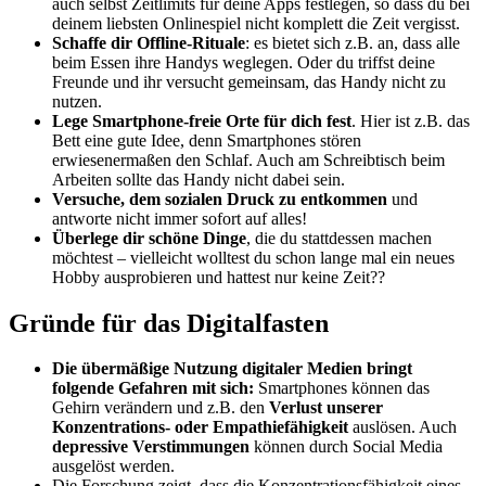
auch selbst Zeitlimits für deine Apps festlegen, so dass du bei
deinem liebsten Onlinespiel nicht komplett die Zeit vergisst.
Schaffe dir Offline-Rituale
: es bietet sich z.B. an, dass alle
beim Essen ihre Handys weglegen. Oder du triffst deine
Freunde und ihr versucht gemeinsam, das Handy nicht zu
nutzen.
Lege Smartphone-freie Orte für dich fest
. Hier ist z.B. das
Bett eine gute Idee, denn Smartphones stören
erwiesenermaßen den Schlaf. Auch am Schreibtisch beim
Arbeiten sollte das Handy nicht dabei sein.
Versuche, dem sozialen Druck zu entkommen
und
antworte nicht immer sofort auf alles!
Überlege dir schöne Dinge
, die du stattdessen machen
möchtest – vielleicht wolltest du schon lange mal ein neues
Hobby ausprobieren und hattest nur keine Zeit??
Gründe für das Digitalfasten
Die
übermäßige Nutzung digitaler Medien
bringt
folgende Gefahren mit sich:
Smartphones können das
Gehirn verändern und z.B. den
Verlust unserer
Konzentrations-
oder Empathiefähigkeit
auslösen. Auch
depressive Verstimmungen
können durch Social Media
ausgelöst werden.
Die Forschung zeigt, dass die Konzentrationsfähigkeit eines