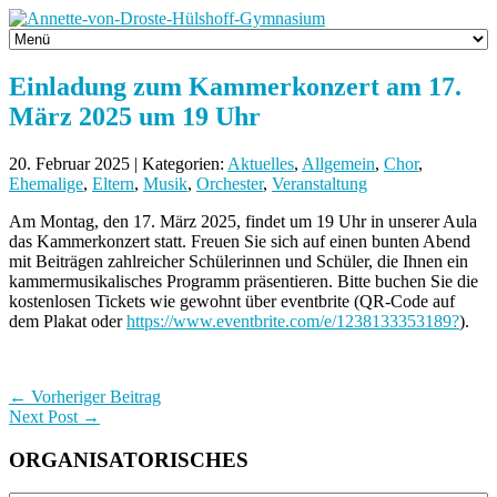
Einladung zum Kammerkonzert am 17.
März 2025 um 19 Uhr
20. Februar 2025 | Kategorien:
Aktuelles
,
Allgemein
,
Chor
,
Ehemalige
,
Eltern
,
Musik
,
Orchester
,
Veranstaltung
Am Montag, den 17. März 2025, findet um 19 Uhr in unserer Aula
das Kammerkonzert statt. Freuen Sie sich auf einen bunten Abend
mit Beiträgen zahlreicher Schülerinnen und Schüler, die Ihnen ein
kammermusikalisches Programm präsentieren. Bitte buchen Sie die
kostenlosen Tickets wie gewohnt über eventbrite (QR-Code auf
dem Plakat oder
https://www.eventbrite.com/e/1238133353189?
).
← Vorheriger Beitrag
Next Post →
ORGANISATORISCHES