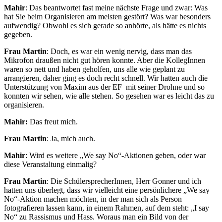
Mahir
: Das beantwortet fast meine nächste Frage und zwar: Was
hat Sie beim Organisieren am meisten gestört? Was war besonders
aufwendig? Obwohl es sich gerade so anhörte, als hätte es nichts
gegeben.
Frau Martin
: Doch, es war ein wenig nervig, dass man das
Mikrofon draußen nicht gut hören konnte. Aber die KollegInnen
waren so nett und haben geholfen, uns alle wie geplant zu
arrangieren, daher ging es doch recht schnell. Wir hatten auch die
Unterstützung von Maxim aus der EF mit seiner Drohne und so
konnten wir sehen, wie alle stehen. So gesehen war es leicht das zu
organisieren.
Mahir:
Das freut mich.
Frau Martin
: Ja, mich auch.
Mahir
: Wird es weitere „We say No“-Aktionen geben, oder war
diese Veranstaltung einmalig?
Frau Martin
: Die SchülersprecherInnen, Herr Gonner und ich
hatten uns überlegt, dass wir vielleicht eine persönlichere „We say
No“-Aktion machen möchten, in der man sich als Person
fotografieren lassen kann, in einem Rahmen, auf dem steht: „I say
No“ zu Rassismus und Hass. Woraus man ein Bild von der