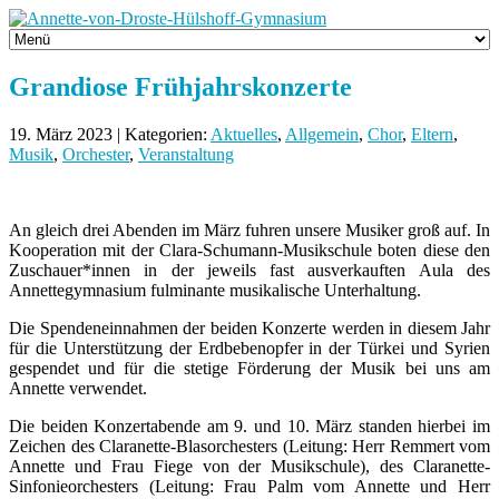
Grandiose Frühjahrskonzerte
19. März 2023 | Kategorien:
Aktuelles
,
Allgemein
,
Chor
,
Eltern
,
Musik
,
Orchester
,
Veranstaltung
An gleich drei Abenden im März fuhren unsere Musiker groß auf. In
Kooperation mit der Clara-Schumann-Musikschule boten diese den
Zuschauer*innen in der jeweils fast ausverkauften Aula des
Annettegymnasium fulminante musikalische Unterhaltung.
Die Spendeneinnahmen der beiden Konzerte werden in diesem Jahr
für die Unterstützung der Erdbebenopfer in der Türkei und Syrien
gespendet und für die stetige Förderung der Musik bei uns am
Annette verwendet.
Die beiden Konzertabende am 9. und 10. März standen hierbei im
Zeichen des Claranette-Blasorchesters (Leitung: Herr Remmert vom
Annette und Frau Fiege von der Musikschule), des Claranette-
Sinfonieorchesters (Leitung: Frau Palm vom Annette und Herr