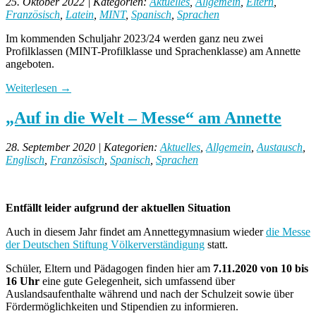
25. Oktober 2022 | Kategorien:
Aktuelles
,
Allgemein
,
Eltern
,
Französisch
,
Latein
,
MINT
,
Spanisch
,
Sprachen
Im kommenden Schuljahr 2023/24 werden ganz neu zwei
Profilklassen (MINT-Profilklasse und Sprachenklasse) am Annette
angeboten.
Weiterlesen
→
„Auf in die Welt – Messe“ am Annette
28. September 2020 | Kategorien:
Aktuelles
,
Allgemein
,
Austausch
,
Englisch
,
Französisch
,
Spanisch
,
Sprachen
Entfällt leider aufgrund der aktuellen Situation
Auch in diesem Jahr findet am Annettegymnasium wieder
die Messe
der Deutschen Stiftung Völkerverständigung
statt.
Schüler, Eltern und Pädagogen finden hier am
7.11.2020 von 10 bis
16 Uhr
eine gute Gelegenheit, sich umfassend über
Auslandsaufenthalte während und nach der Schulzeit sowie über
Fördermöglichkeiten und Stipendien zu informieren.