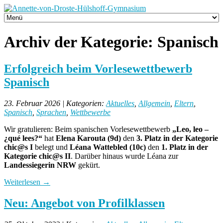
Archiv der Kategorie:
Spanisch
Erfolgreich beim Vorlesewettbewerb
Spanisch
23. Februar 2026 | Kategorien:
Aktuelles
,
Allgemein
,
Eltern
,
Spanisch
,
Sprachen
,
Wettbewerbe
Wir gratulieren: Beim spanischen Vorlesewettbewerb
„Leo, leo –
¿qué lees?“
hat
Elena Karouta (9d)
den
3. Platz in der Kategorie
chic@s I
belegt und
Léana Wattebled (10c)
den
1. Platz in der
Kategorie chic@s II
. Darüber hinaus wurde Léana zur
Landessiegerin NRW
gekürt.
Weiterlesen
→
Neu: Angebot von Profilklassen